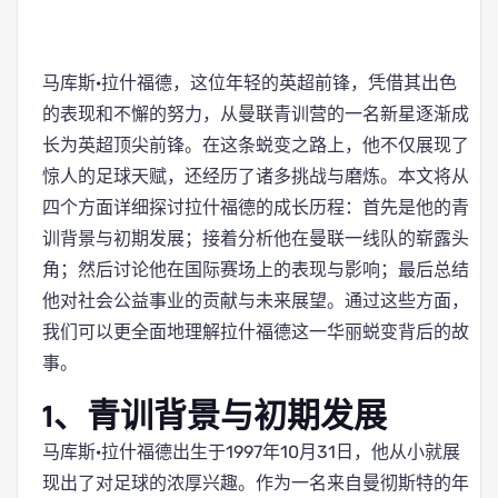
马库斯·拉什福德，这位年轻的英超前锋，凭借其出色
的表现和不懈的努力，从曼联青训营的一名新星逐渐成
长为英超顶尖前锋。在这条蜕变之路上，他不仅展现了
惊人的足球天赋，还经历了诸多挑战与磨炼。本文将从
四个方面详细探讨拉什福德的成长历程：首先是他的青
训背景与初期发展；接着分析他在曼联一线队的崭露头
角；然后讨论他在国际赛场上的表现与影响；最后总结
他对社会公益事业的贡献与未来展望。通过这些方面，
我们可以更全面地理解拉什福德这一华丽蜕变背后的故
事。
1、青训背景与初期发展
马库斯·拉什福德出生于1997年10月31日，他从小就展
现出了对足球的浓厚兴趣。作为一名来自曼彻斯特的年