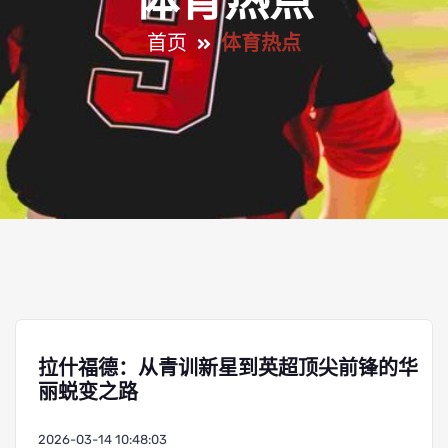
体育热点
首页
体育热点
拉什福德：从青训新星到英超顶尖前锋的华
丽蜕变之路
2026-03-14 10:48:03