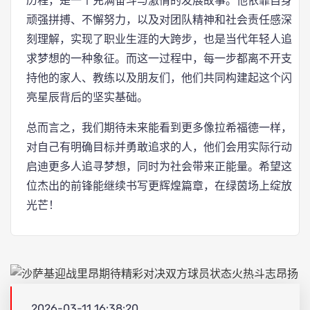
历程，是一个充满奋斗与激情的发展故事。他依靠自身
顽强拼搏、不懈努力，以及对团队精神和社会责任感深
刻理解，实现了职业生涯的大跨步，也是当代年轻人追
求梦想的一种象征。而这一过程中，每一步都离不开支
持他的家人、教练以及朋友们，他们共同构建起这个闪
亮星辰背后的坚实基础。
总而言之，我们期待未来能看到更多像拉希福德一样，
对自己有明确目标并勇敢追求的人，他们会用实际行动
启迪更多人追寻梦想，同时为社会带来正能量。希望这
位杰出的前锋能继续书写更辉煌篇章，在绿茵场上绽放
光芒！
2026-03-11 16:38:20