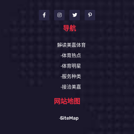
导航
解读美嘉体育
体育热点
体育明星
服务种类
接洽美嘉
网站地图
SiteMap