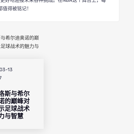
便更好地迎接未来各种挑战。在NBA这个舞台上，每
都值得被铭记！
03-13
7
洛斯与希尔
诺的巅峰对
示足球战术
力与智慧