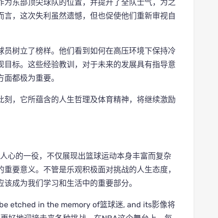
作为东部顶尖球队的位置，并提升了全队士气，为之
而言，这次失利虽然遗憾，但也促使他们重新审视自
。
球员树立了榜样。他们看到如何在高压环境下保持冷
现目标。这些经验教训，对于未来的发展具有指导意
方面都极为重要。
此刻，它所蕴含的人生哲理及体育精神，将继续激励
动人心的一役，不仅展现出篮球运动本身丰富而复杂
的重要意义。不管是乐观积极面对挑战的人生态度，
应该成为我们学习和生活中的重要部分。
ever be etched in the memory of篮球迷, and its影像将