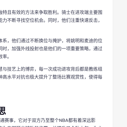
独特且有效的方法来争取胜利。骑士在进攻端主要围
能力不断寻找空位机会。同时，他们注重快速反击，
。
体系，他们通过不断换位与掩护，将姚明和麦迪的位
同时，加强外线投射也是他们的一项重要策略，通过
效率。
慧与技艺上的博弈，每一次成功进攻背后都是教练组
种高水平对抗也极大提升了整场比赛观赏性，使得每
思
普通赛事，它对于双方乃至整个NBA都有着深远影