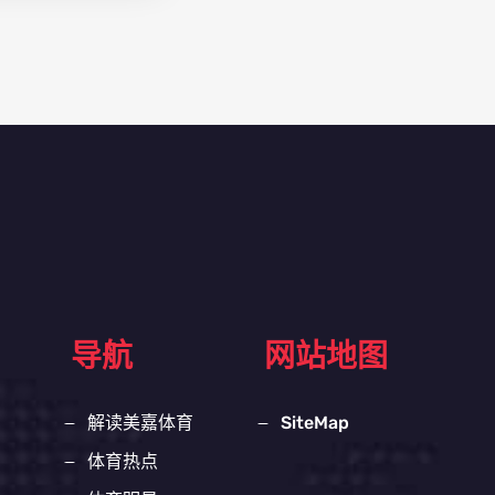
导航
网站地图
解读美嘉体育
SiteMap
体育热点