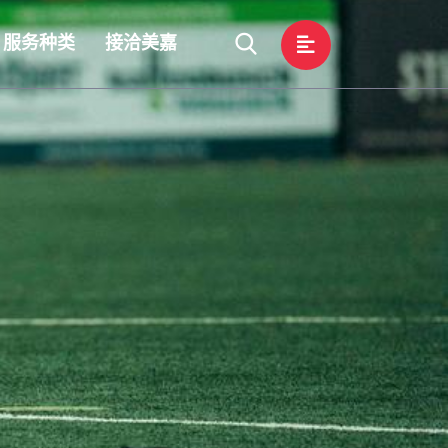
服务种类
接洽美嘉