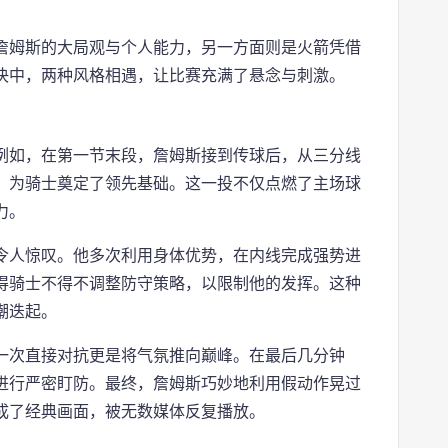
詹姆斯的大局观与个人能力，另一方面则是火箭凭借
决中，两种风格相遇，让比赛充满了悬念与刺激。
例如，在第一节末段，詹姆斯接到传球后，从三分线
，为骑士奠定了领先基础。这一投不仅点燃了主场球
力。
令人惊叹。他多次利用身体优势，在内线完成强势进
得骑士不得不调整防守策略，以限制他的发挥。这种
潮迭起。
一次直接对抗更是将气氛推向巅峰。在最后几分钟
进行严密盯防。最终，詹姆斯巧妙地利用假动作晃过
成了经典画面，被无数媒体反复播放。