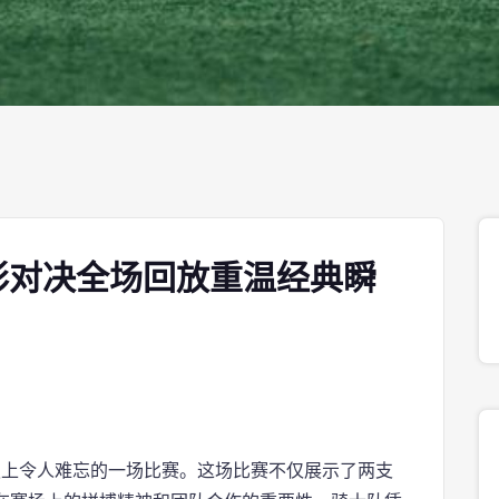
精彩对决全场回放重温经典瞬
历史上令人难忘的一场比赛。这场比赛不仅展示了两支