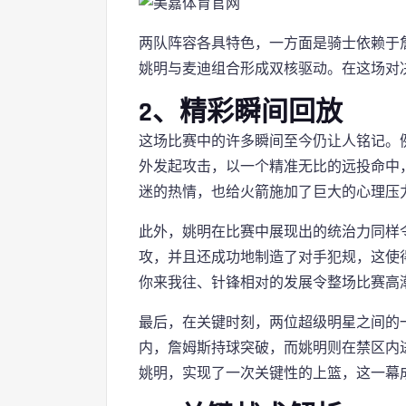
两队阵容各具特色，一方面是骑士依赖于
姚明与麦迪组合形成双核驱动。在这场对
2、精彩瞬间回放
这场比赛中的许多瞬间至今仍让人铭记。
外发起攻击，以一个精准无比的远投命中
迷的热情，也给火箭施加了巨大的心理压
此外，姚明在比赛中展现出的统治力同样
攻，并且还成功地制造了对手犯规，这使
你来我往、针锋相对的发展令整场比赛高
最后，在关键时刻，两位超级明星之间的
内，詹姆斯持球突破，而姚明则在禁区内
姚明，实现了一次关键性的上篮，这一幕