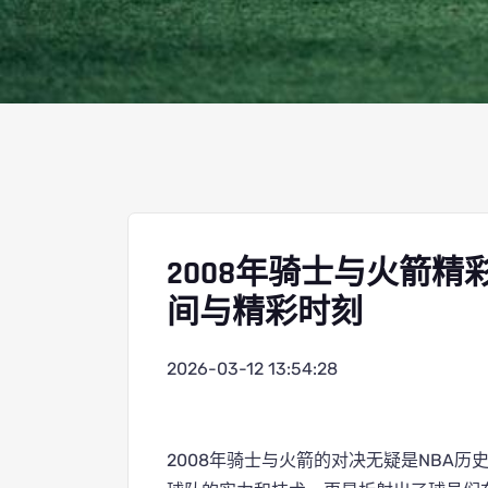
2008年骑士与火箭
间与精彩时刻
2026-03-12 13:54:28
2008年骑士与火箭的对决无疑是NBA